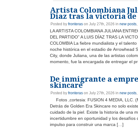
Artista Colombiana Jul
Diaz tras la victoria d
Posted by
fronteras
on July 27th, 2026 in
new posts
LA ARTISTA COLOMBIANA JULIANA ENTR
DEL PARTIDO” A LUIS DÍAZ TRAS LA VICT
COLOMBIA La fiebre mundialista y el talento
noche histórica en el estadio de Arrowhead
City, donde Juliana, una de las artistas col
momento, fue la encargada de entregar el pr
De inmigrante a empres
skincare
Posted by
fronteras
on July 27th, 2026 in
new posts
Fotos ,cortesia: FUSION 4 MEDIA, LLC. (Mia
Detrás de Golden Era Skincare no solo exist
cuidado de la piel. Existe la historia de una m
incertidumbre en oportunidad y los desafíos
impulso para construir una marca […]