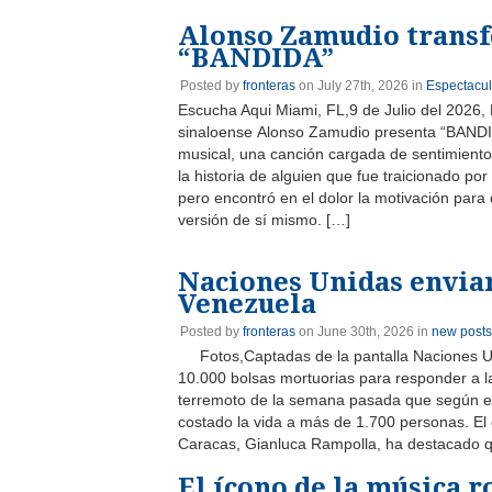
Alonso Zamudio transfo
“BANDIDA”
Posted by
fronteras
on July 27th, 2026 in
Espectacu
Escucha Aqui Miami, FL,9 de Julio del 2026, 
sinaloense Alonso Zamudio presenta “BANDI
musical, una canción cargada de sentimiento, 
la historia de alguien que fue traicionado p
pero encontró en el dolor la motivación para
versión de sí mismo. […]
Naciones Unidas enviar
Venezuela
Posted by
fronteras
on June 30th, 2026 in
new posts
Fotos,Captadas de la pantalla Naciones 
10.000 bolsas mortuorias para responder a l
terremoto de la semana pasada que según el 
costado la vida a más de 1.700 personas. El
Caracas, Gianluca Rampolla, ha destacado 
El ícono de la música 