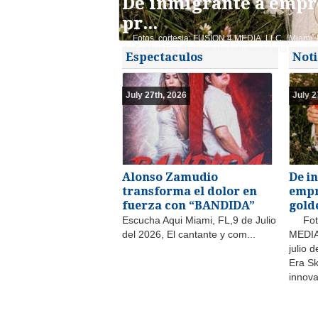
De inmigrante a empre
pr...
Fotos ,cortesia: FUSION 4 MEDIA, LLC. (Miami, Fl
de Golden Era Skincare no solo existe una innovado
Espectaculos
Noti
July 27th, 2026
July 2
Alonso Zamudio
De i
transforma el dolor en
empr
fuerza con “BANDIDA”
gold
Escucha Aqui Miami, FL,9 de Julio
Fotos
del 2026, El cantante y com...
MEDIA,
julio 
Era Sk
innova