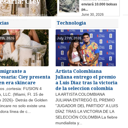
saria: Ciey
enviará 10.000 bolsas
pa...
June 30, 2026
. 15 de julio de 2026)- Detrás
ra línea de cuid...
cias
Technologia
7th, 2026
July 27th, 2026
nmigrante a
Artista Colombiana
esaria: Ciey presenta
Juliana entrego el premio
en era skincare
a Luis Diaz tras la victoria
de la seleccion colombia
 ,cortesia: FUSION 4
 LLC. (Miami, Fl. 15 de
LA ARTISTA COLOMBIANA
de 2026)- Detrás de Golden
JULIANA ENTREGÓ EL PREMIO
incare no solo existe una
"JUGADOR DEL PARTIDO" A LUIS
dora línea de c...
DÍAZ TRAS LA VICTORIA DE LA
SELECCIÓN COLOMBIA La fiebre
mundialista y...