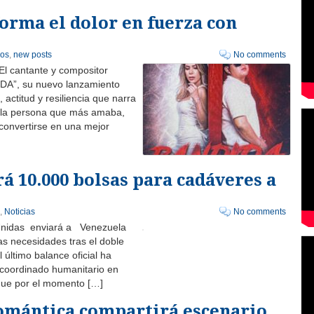
rma el dolor en fuerza con
los
,
new posts
No comments
El cantante y compositor
DA”, su nuevo lanzamiento
actitud y resiliencia que narra
or la persona que más amaba,
 convertirse en una mejor
á 10.000 bolsas para cadáveres a
,
Noticias
No comments
Unidas enviará a Venezuela
as necesidades tras el doble
último balance oficial ha
 coordinado humanitario en
que por el momento […]
romántica compartirá escenario