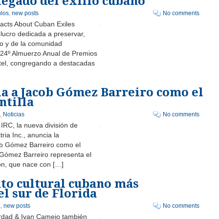
legado del exilio cubano
los
,
new posts
No comments
acts About Cuban Exiles
 lucro dedicada a preservar,
no y de la comunidad
 24º Almuerzo Anual de Premios
otel, congregando a destacadas
ia a Jacob Gómez Barreiro como el
ntilla
,
Noticias
No comments
 IRC, la nueva división de
ia Inc., anuncia la
ob Gómez Barreiro como el
de Gómez Barreiro representa el
ón, que nace con […]
nto cultural cubano más
l sur de Florida
a
,
new posts
No comments
erdad & Ivan Camejo también