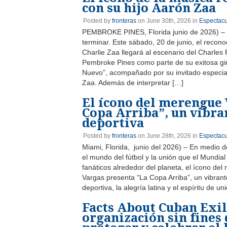
con su hijo Aarón Zaa
Posted by
fronteras
on June 30th, 2026 in
Espectacu
PEMBROKE PINES, Florida junio de 2026) – 
terminar. Este sábado, 20 de junio, el recon
Charlie Zaa llegará al escenario del Charles
Pembroke Pines como parte de su exitosa gir
Nuevo”, acompañado por su invitado especia
Zaa. Además de interpretar […]
El ícono del merengue 
Copa Arriba”, un vibra
deportiva
Posted by
fronteras
on June 28th, 2026 in
Espectacu
Miami, Florida, junio del 2026) – En medio 
el mundo del fútbol y la unión que el Mundial
fanáticos alrededor del planeta, el ícono del
Vargas presenta “La Copa Arriba”, un vibran
deportiva, la alegría latina y el espíritu de u
Facts About Cuban Exile
organización sin fines 