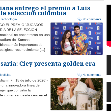
iana entrego el premio a Luis
e la seleccion colombia
,
Technologia
No comments
EGÓ EL PREMIO “JUGADOR
ORIA DE LA SELECCIÓN
 nacional se encontraron en una
 Stadium de Kansas
ombianas más importantes del
estigioso reconocimiento […]
Au
Pl
aria: Ciey presenta golden era
Au
Pl
,
Noticias
No comments
mi, Fl. 15 de julio de 2026)-
Au
e una innovadora línea de
Pl
ujer que convirtió la
Au
 de comenzar desde cero en el
Pl