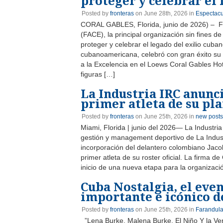
proteger y celebrar el 
Posted by
fronteras
on June 28th, 2026 in
Espectacu
CORAL GABLES, Florida, junio de 2026) – F
(FACE), la principal organización sin fines de
proteger y celebrar el legado del exilio cuba
cubanoamericana, celebró con gran éxito su
a la Excelencia en el Loews Coral Gables H
figuras […]
La Industria IRC anunc
primer atleta de su pla
Posted by
fronteras
on June 25th, 2026 in
new posts
Miami, Florida | junio del 2026— La Industria
gestión y management deportivo de La Industr
incorporación del delantero colombiano Jac
primer atleta de su roster oficial. La firma 
inicio de una nueva etapa para la organizaci
Cuba Nostalgia, el eve
importante e icónico de
Posted by
fronteras
on June 25th, 2026 in
Farandul
”Lena Burke, Malena Burke, El Niño Y la V