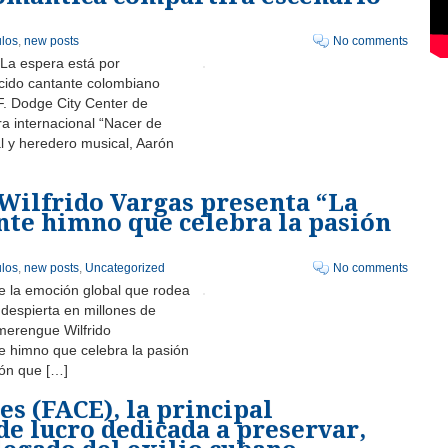
los
,
new posts
No comments
La espera está por
ocido cantante colombiano
 F. Dodge City Center de
a internacional “Nacer de
l y heredero musical, Aarón
Wilfrido Vargas presenta “La
nte himno que celebra la pasión
los
,
new posts
,
Uncategorized
No comments
de la emoción global que rodea
 despierta en millones de
 merengue Wilfrido
te himno que celebra la pasión
nión que […]
s (FACE), la principal
de lucro dedicada a preservar,